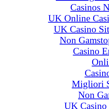
Casinos 
UK Online Cas
UK Casino Si
Non Gamstop
Casino E
Onli
Casin
Migliori 
Non Ga
UK Casino