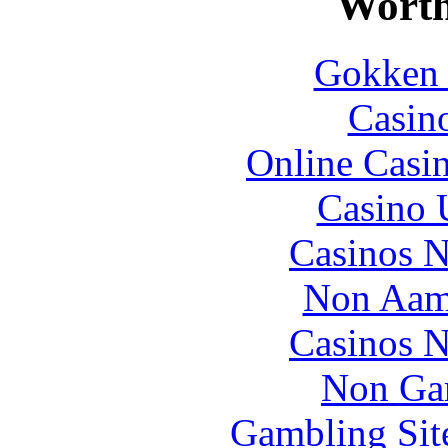
Worth
Gokken 
Casin
Online Casin
Casino 
Casinos 
Non Aam
Casinos 
Non Ga
Gambling Sit